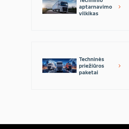
Techninio
aptarnavimo
vilkikas
Techninės
priežiūros
paketai