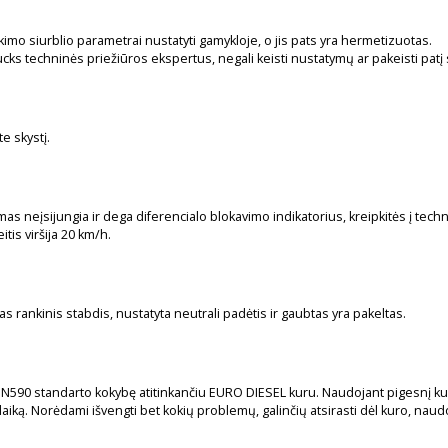
škimo siurblio parametrai nustatyti gamykloje, o jis pats yra hermetizuotas.
cks techninės priežiūros ekspertus, negali keisti nustatymų ar pakeisti patį s
e skystį.
as neįsijungia ir dega diferencialo blokavimo indikatorius, kreipkitės į tech
tis viršija 20 km/h.
gtas rankinis stabdis, nustatyta neutrali padėtis ir gaubtas yra pakeltas.
EN590 standarto kokybę atitinkančiu EURO DIESEL kuru. Naudojant pigesnį kurą g
laiką. Norėdami išvengti bet kokių problemų, galinčių atsirasti dėl kuro, nau