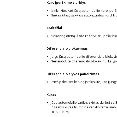
Kuro įpurškimo siurblys
Įsitikinkite, kad jūsų automobilio kuro įpur
Niekas kitas, išskyrus autorizuotus Ford Tru
Stabdžiai
Kiekvieną dieną iš oro rezervuarų pašalinkit
Diferencialo blokavimas
Jeigu jūsų automobilio diferencialo blokavim
Nenaudokite diferencialo blokavimo, kai grei
Diferencialo alyvos pakeitimas
Prieš pakeliant kabiną įsitikinkite, kad įjun
Kuras
Jūsų automobilio variklis skirtas darbui su 
Pigesnis kuras trumpina variklio tarnavimo 
DIESEL kurą.