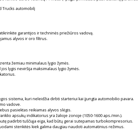
rd Trucks automobilį
patikrinkite garantijos ir techninės priežiūros vadovą.
mus alyvos ir oro filtrus.
nukrenta žemiau minimalaus lygio žymės.
ad jos lygis neviršija maksimalaus lygio žymės.
ikatorius.
gos sistema, kuri neleidžia dirbti starteriui kai įjungta automobilio pavara.
gimo vadove.
nebus pasiektas reikiamas alyvos slėgis.
variklio apsukų indikatorius yra žalioje zonoje (1050-1600 aps./min.).
minutę padirbti tuščiąja eiga, kad būtų gerai sutepamas turbokompresorius.
odami stenkitės kiek galima daugiau naudoti automatinius režimus.