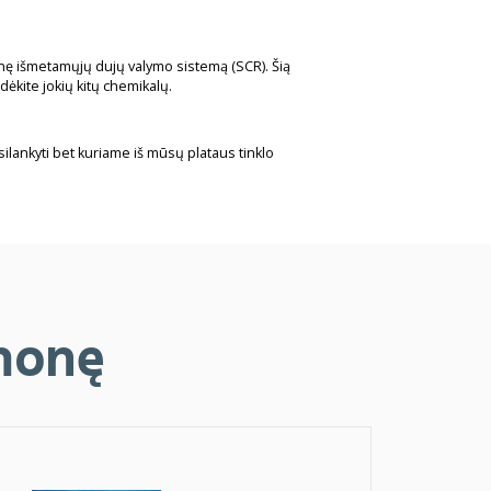
vinę išmetamųjų dujų valymo sistemą (SCR). Šią
ėkite jokių kitų chemikalų.
lankyti bet kuriame iš mūsų plataus tinklo
emonę