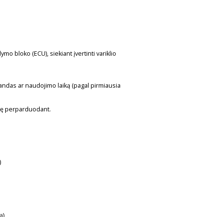
mo bloko (ECU), siekiant įvertinti variklio
landas ar naudojimo laiką (pagal pirmiausia
ertę perparduodant.
)
rą)