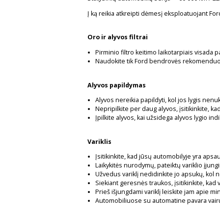
Į ką reikia atkreipti dėmesį eksploatuojant Fo
Oro ir alyvos filtrai
Pirminio filtro keitimo laikotarpiais visada 
Naudokite tik Ford bendrovės rekomenduoja
Alyvos papildymas
Alyvos nereikia papildyti, kol jos lygis ne
Nepripilkite per daug alyvos, įsitikinkite, k
Įpilkite alyvos, kai užsidega alyvos lygio ind
Variklis
Įsitikinkite, kad jūsų automobilyje yra apsau
Laikykitės nurodymų, pateiktų variklio įjun
Užvedus variklį nedidinkite jo apsukų, kol 
Siekiant geresnės traukos, įsitikinkite, kad 
Prieš išjungdami variklį leiskite jam apie 
Automobiliuose su automatine pavara vairu