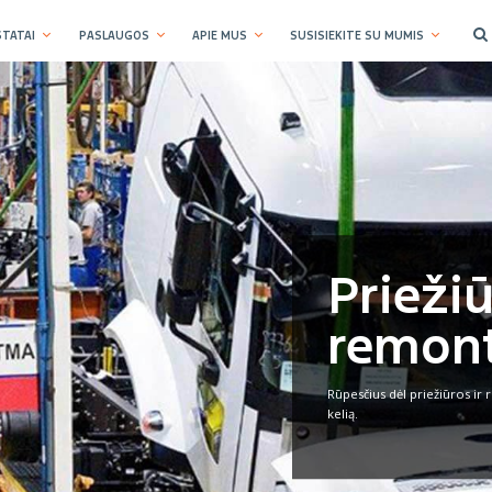
TATAI
PASLAUGOS
APIE MUS
SUSISIEKITE SU MUMIS
Priežiū
remon
Rūpesčius dėl priežiūros ir
kelią.