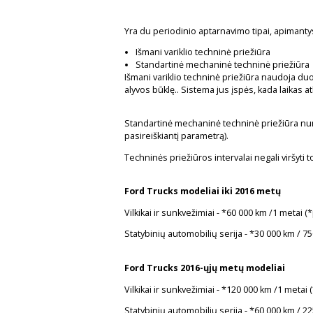
Yra du periodinio aptarnavimo tipai, apimant
Išmani variklio techninė priežiūra
Standartinė mechaninė techninė priežiūra
Išmani variklio techninė priežiūra naudoja duom
alyvos būklę.. Sistema jus įspės, kada laikas at
Standartinė mechaninė techninė priežiūra numa
pasireiškiantį parametrą).
Techninės priežiūros intervalai negali viršyti
Ford Trucks modeliai iki 2016 metų
Vilkikai ir sunkvežimiai - *60 000 km /1 metai 
Statybinių automobilių serija - *30 000 km / 7
Ford Trucks 2016-ųjų metų modeliai
Vilkikai ir sunkvežimiai - *120 000 km /1 metai
Statybinių automobilių serija - *60 000 km / 2