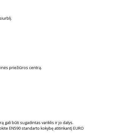
iurblį.
ninės priežiūros centrą.
ali būti sugadintas variklis ir jo dalys.
dokite EN590 standarto kokybę atitinkantį EURO