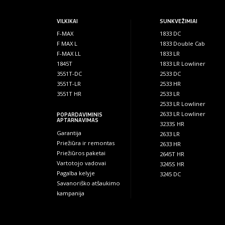
VILKIKAI
SUNKVEŽIMIAI
F-MAX
1833 DC
F MAX L
1833 Double Cab
F-MAX LL
1833 LR
1845T
1833 LR Lowliner
3551T-DC
2533 DC
3551T-LR
2533 HR
3551T HR
2533 LR
2533 LR Lowliner
2633 LR Lowliner
POPARDAVIMINIS
APTARNAVIMAS
3233S HR
Garantija
2633 LR
Priežiūra ir remontas
2633 HR
Priežiūros paketai
2645T HR
Vartotojo vadovai
3245S HR
Pagalba kelyje
3245 DC
Savanoriško atšaukimo
kampanija