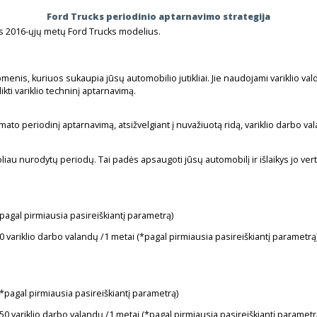
Ford Trucks periodinio aptarnavimo strategija
ys 2016-ųjų metų Ford Trucks modelius.
enis, kuriuos sukaupia jūsų automobilio jutikliai. Jie naudojami variklio valdy
likti variklio techninį aptarnavimą.
to periodinį aptarnavimą, atsižvelgiant į nuvažiuotą ridą, variklio darbo va
 toliau nurodytų periodų. Tai padės apsaugoti jūsų automobilį ir išlaikys jo v
(*pagal pirmiausia pasireiškiantį parametrą)
50 variklio darbo valandų /1 metai (*pagal pirmiausia pasireiškiantį parametrą
 (*pagal pirmiausia pasireiškiantį parametrą)
250 variklio darbo valandų /1 metai (*pagal pirmiausia pasireiškiantį paramet