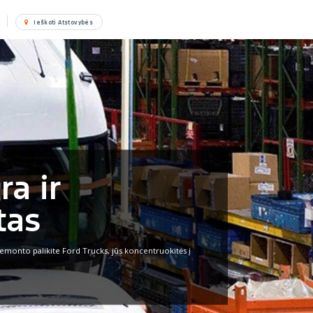
Ieškoti Atstovybės
ra ir
tas
 remonto palikite Ford Trucks, jūs koncentruokitės į