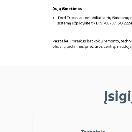
Dujų išmetimas
Ford Trucks automobiliai, kurių išmetamų du
sistemą užpildykite tik DIN 70070 / ISO 222
Pastaba:
Prireikus bet kokių remonto, techn
oficialių techninės priežiūros centrų, naudoja
Įsig