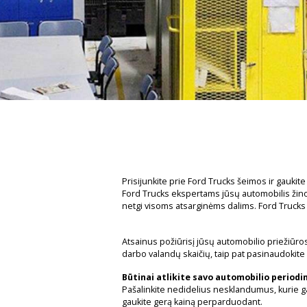
Prisijunkite prie Ford Trucks šeimos ir gaukite
Ford Trucks ekspertams jūsų automobilis žinom
netgi visoms atsarginėms dalims. Ford Trucks 
Atsainus požiūrisį jūsų automobilio priežiūros
darbo valandų skaičių, taip pat pasinaudokite
Būtinai atlikite savo automobilio period
Pašalinkite nedidelius nesklandumus, kurie gal
gaukite gerą kainą perparduodant.