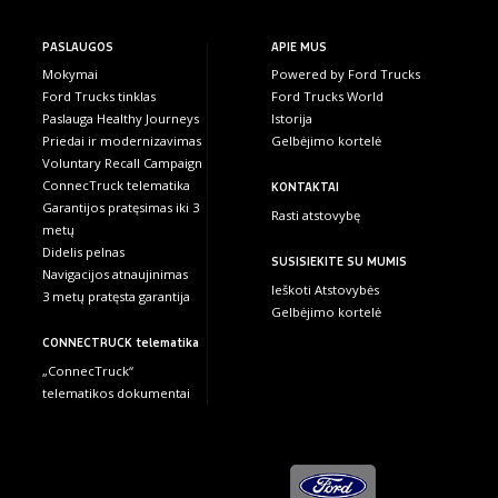
PASLAUGOS
APIE MUS
Mokymai
Powered by Ford Trucks
Ford Trucks tinklas
Ford Trucks World
Paslauga Healthy Journeys
Istorija
Priedai ir modernizavimas
Gelbėjimo kortelė
Voluntary Recall Campaign
ConnecTruck telematika
KONTAKTAI
Garantijos pratęsimas iki 3
Rasti atstovybę
metų
Didelis pelnas
SUSISIEKITE SU MUMIS
Navigacijos atnaujinimas
Ieškoti Atstovybės
3 metų pratęsta garantija
Gelbėjimo kortelė
CONNECTRUCK telematika
„ConnecTruck“
telematikos dokumentai