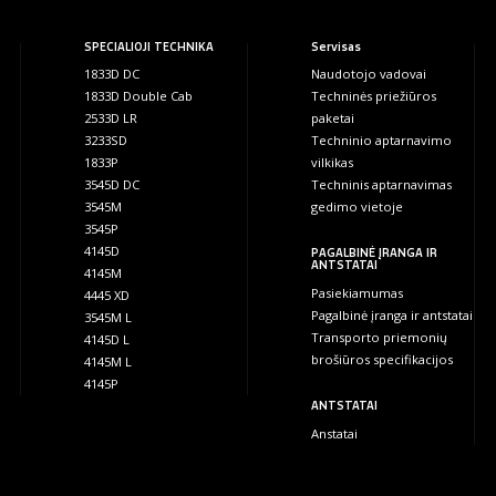
SPECIALIOJI TECHNIKA
Servisas
1833D DC
Naudotojo vadovai
1833D Double Cab
Techninės priežiūros
2533D LR
paketai
3233SD
Techninio aptarnavimo
1833P
vilkikas
3545D DC
Techninis aptarnavimas
3545M
gedimo vietoje
3545P
4145D
PAGALBINĖ ĮRANGA IR
ANTSTATAI
4145M
Pasiekiamumas
4445 XD
Pagalbinė įranga ir antstatai
3545M L
Transporto priemonių
4145D L
brošiūros specifikacijos
4145M L
4145P
ANTSTATAI
Anstatai