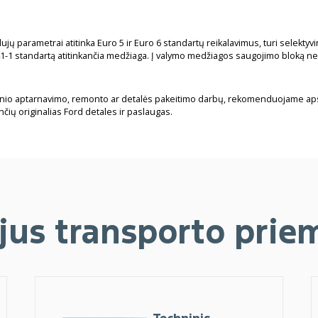
jų parametrai atitinka Euro 5 ir Euro 6 standartų reikalavimus, turi selekty
41-1 standartą atitinkančia medžiaga. Į valymo medžiagos saugojimo bloką ned
inio aptarnavimo, remonto ar detalės pakeitimo darbų, rekomenduojame apsi
nčių originalias Ford detales ir paslaugas.
ijus transporto pri