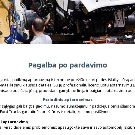
IŠSAMIAU
Pagalba po pardavimo
 greitą, patikimą aptarnavimą ir techninę priežiūrą, kuri padės išlaikyti jūsų
as iki smulkiausios detalės. Su jų profesionaliu licencijuotu aptarnavimu j
visada bus šalia jūsų, pradedant gamybine linija ir baigiant aptarnavimu po
Periodinis aptarnavimas
 sąlygas gali baigtis gedimu, našumo sumažėjimu ir padidėjusiomis išlaidomis
 Ford Trucks garantinės priežiūros ir detalių keitimo pasiūlymu.
inį aptarnavimą.
i virsti didelėmis problemomis; apsaugokite save ir savo automobilį. Įsitikink