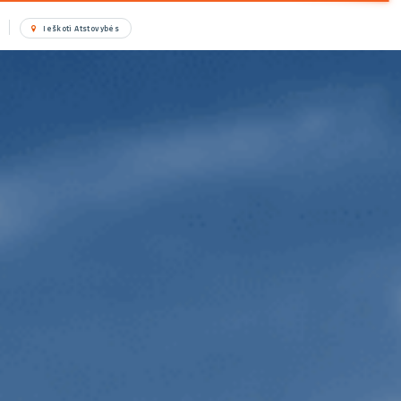
Ieškoti Atstovybės