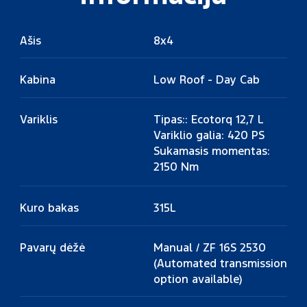
Ašis
8x4
Kabina
Low Roof - Day Cab
Variklis
Tipas:: Ecotorq 12,7 L
Variklio galia: 420 PS
Sukamasis momentas:
2150 Nm
Kuro bakas
315L
Pavarų dėžė
Manual / ZF 16S 2530
(Automated transmission
option available)